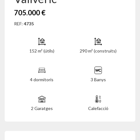
705.000 €
REF:
4735
152 m² (útils)
290 m² (construïts)
4 dormitoris
3 Banys
2 Garatges
Calefacció