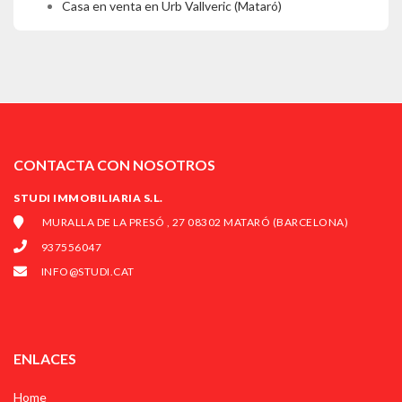
Casa en venta en Urb Vallveric (Mataró)
CONTACTA CON NOSOTROS
STUDI IMMOBILIARIA S.L.
MURALLA DE LA PRESÓ , 27 08302 MATARÓ (BARCELONA)
937556047
INFO@STUDI.CAT
ENLACES
Home