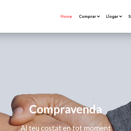
Home
Comprar
Llogar
S
Locals En Venda
Habitatges
Parking En Venda
Locals
Habitages En Venda
Places D'apa
Compravenda
Al teu costat en tot moment