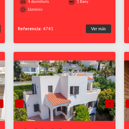
4 dormitoris
1 Bany
Lluminós
Referencia:
4741
Ver más