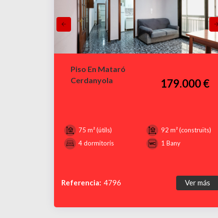
Piso En Mataró
Cerdanyola
179.000 €
75 m² (útils)
92 m² (construïts)
4 dormitoris
1 Bany
Referencia:
4796
Ver más