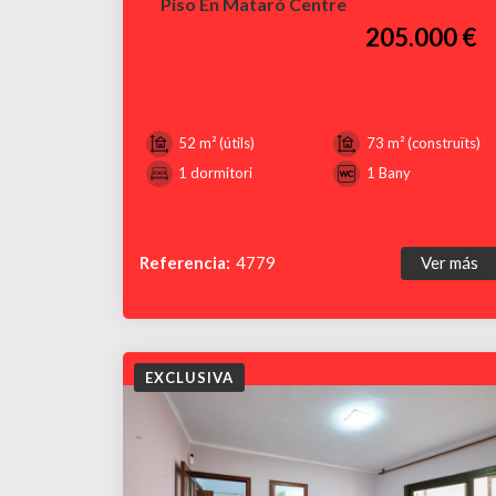
Piso En Mataró Centre
205.000 €
52 m² (útils)
73 m² (construïts)
1 dormitori
1 Bany
Referencia:
4779
Ver más
EXCLUSIVA