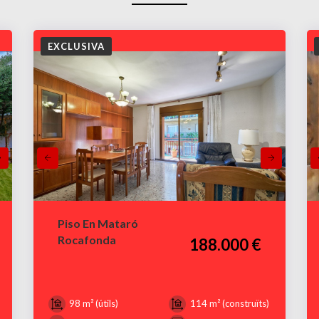
EXCLUSIVA
Piso En Mataró
Rocafonda
188.000 €
98 m² (útils)
114 m² (construïts)