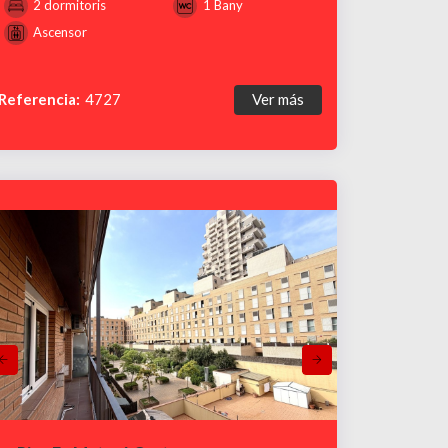
2 dormitoris
1 Bany
Ascensor
Referencia:
4727
Ver más