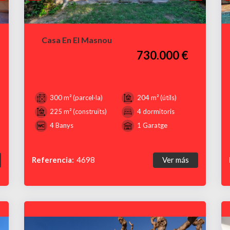
Casa En El Masnou
730.000 €
300 m² (parcel·la)
204 m² (útils)
225 m² (construïts)
4 dormitoris
4 Banys
1 Garatge
Referencia:
4698
Ver más