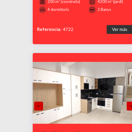
200 m² (construïts)
4200 m² (jardí)
4 dormitoris
2 Banys
Referencia:
4722
Ver más