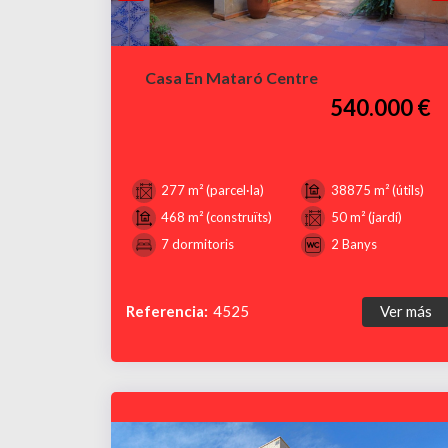
Casa En Mataró Centre
540.000 €
277 m² (parcel·la)
38875 m² (útils)
468 m² (construïts)
50 m² (jardí)
7 dormitoris
2 Banys
Referencia:
4525
Ver más