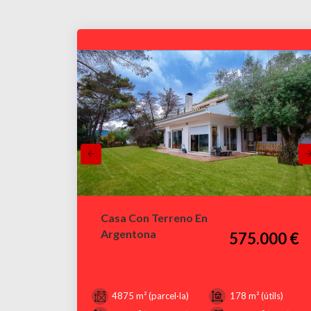
Casa Con Terreno En
Argentona
575.000 €
4875 m² (parcel·la)
178 m² (útils)