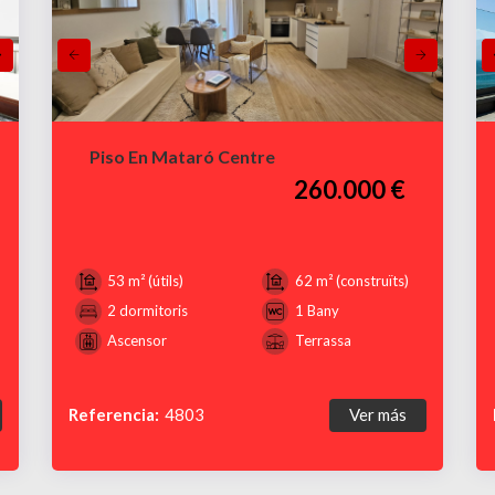
Piso En Mataró Centre
260.000 €
53 m² (útils)
62 m² (construïts)
2 dormitoris
1 Bany
Ascensor
Terrassa
Referencia:
4803
Ver más