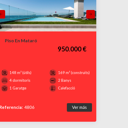
Piso En Mataró
950.000 €
148 m² (útils)
169 m² (construïts)
4 dormitoris
2 Banys
1 Garatge
Calefacció
Referencia:
4806
Ver más