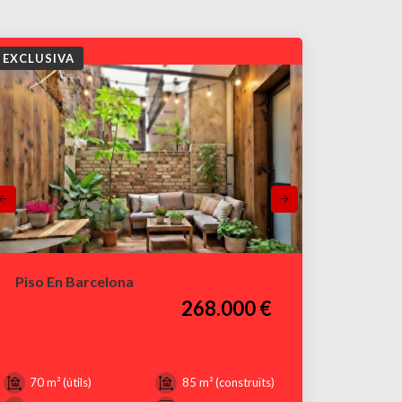
EXCLUSIVA
Piso En Barcelona
268.000 €
70 m² (útils)
85 m² (construïts)