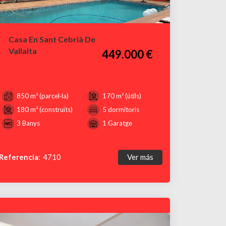
Casa En Sant Cebrià De
Vallalta
449.000 €
850 m² (parcel·la)
170 m² (útils)
180 m² (construïts)
5 dormitoris
3 Banys
1 Garatge
Referencia:
4710
Ver más