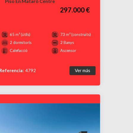
Piso En Mataró Centre
297.000 €
65 m² (útils)
73 m² (construïts)
2 dormitoris
2 Banys
Calefacció
Ascensor
Referencia:
4792
Ver más