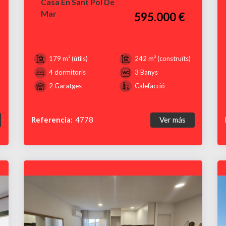
Casa En Sant Pol De
Mar
595.000 €
179 m² (útils)
242 m² (construïts)
4 dormitoris
3 Banys
2 Garatges
Calefacció
Referencia:
4778
Ver más