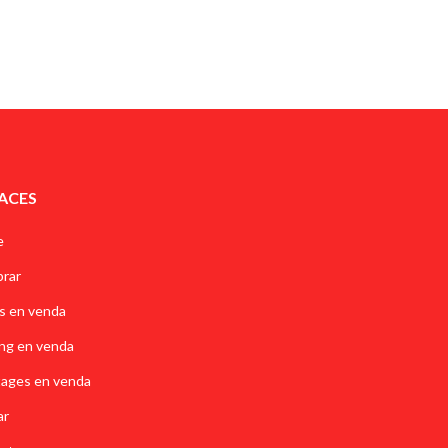
ACES
e
rar
s en venda
ng en venda
tages en venda
ar