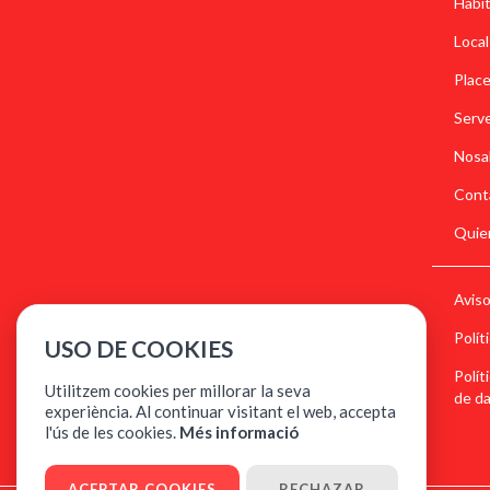
Habi
Local
Plac
Serve
Nosa
Cont
Quie
Aviso
Polít
USO DE COOKIES
Polít
Utilitzem cookies per millorar la seva
de d
experiència. Al continuar visitant el web, accepta
l'ús de les cookies.
Més informació
ACEPTAR COOKIES
RECHAZAR