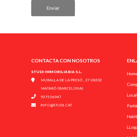
Enviar
CONTACTA CON NOSOTROS
ENL
STUDI IMMOBILIARIA S.L.
Hom
MURALLA DE LA PRESÓ , 27 08302
Comp
MATARÓ (BARCELONA)
Local
937556047
INFO@STUDI.CAT
Parki
Habi
LLog