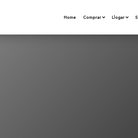
Home
Comprar
Llogar
S
Locals En Venda
Habitatges
Parking En Venda
Locals
Habitages En Venda
Places D'apa