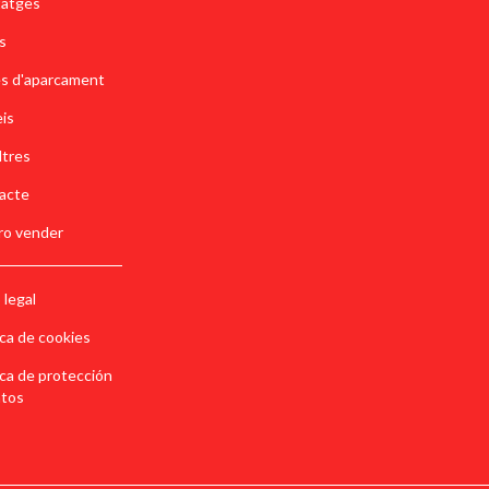
tatges
s
es d'aparcament
is
ltres
acte
ro vender
 legal
ica de cookies
ica de protección
atos