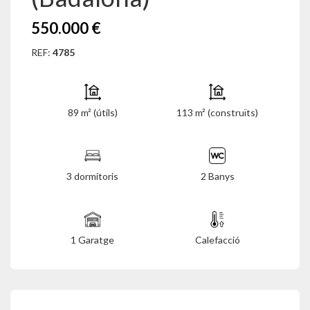
550.000 €
REF:
4785
89 m² (útils)
113 m² (construïts)
3 dormitoris
2 Banys
1 Garatge
Calefacció