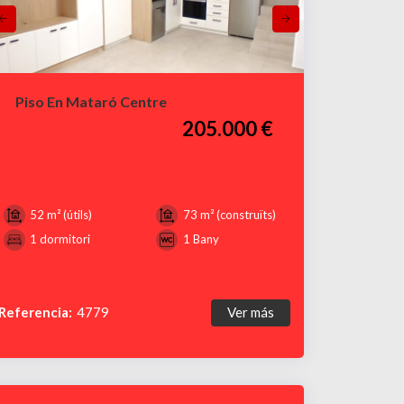
Piso En Mataró Centre
205.000 €
52 m² (útils)
73 m² (construïts)
1 dormitori
1 Bany
Referencia:
4779
Ver más