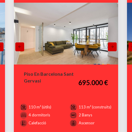
Piso En Barcelona Sant
Gervasi
695.000 €
110 m² (útils)
113 m² (construïts)
4 dormitoris
2 Banys
Calefacció
Ascensor