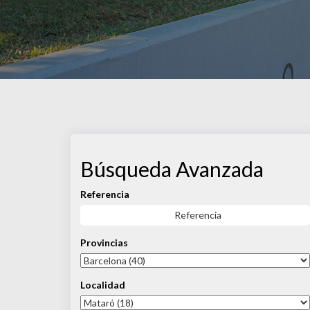
4 Venta En Barcelona Mataró
Búsqueda
Avanzada
Referencia
Provincias
Localidad