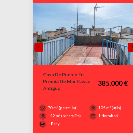
Casa De Pueblo En
Premià De Mar Casco
385.000 €
Antiguo
70 m² (parcel·la)
105 m² (útils)
142 m² (construïts)
1 dormitori
1 Bany