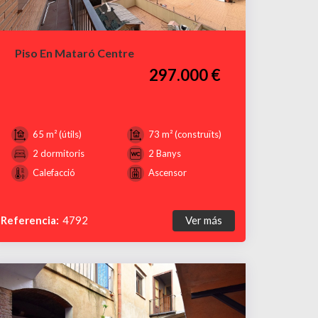
Piso En Mataró Centre
297.000 €
65 m² (útils)
73 m² (construïts)
2 dormitoris
2 Banys
Calefacció
Ascensor
Referencia:
4792
Ver más