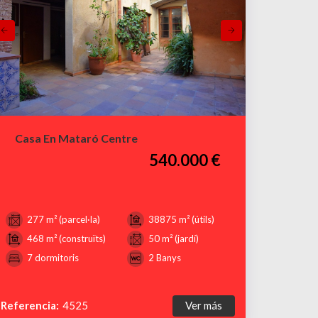
Casa En Mataró Centre
540.000 €
277 m² (parcel·la)
38875 m² (útils)
468 m² (construïts)
50 m² (jardí)
7 dormitoris
2 Banys
Referencia:
4525
Ver más