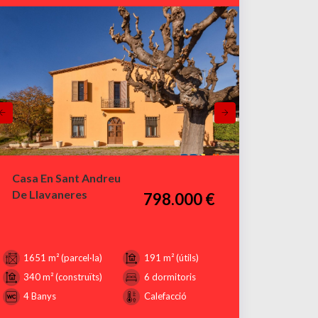
Casa En Sant Andreu
De Llavaneres
798.000 €
1651 m² (parcel·la)
191 m² (útils)
340 m² (construïts)
6 dormitoris
4 Banys
Calefacció