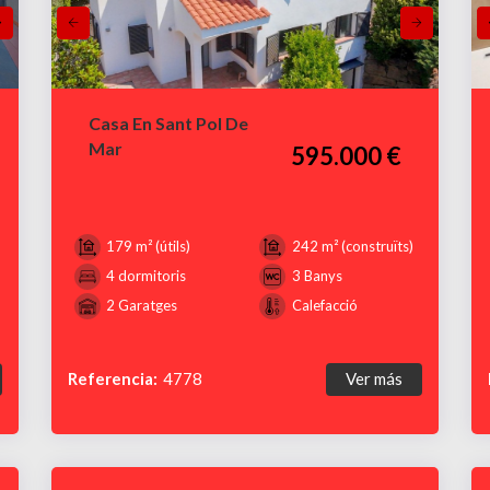
Casa En Sant Pol De
Mar
595.000 €
179 m² (útils)
242 m² (construïts)
4 dormitoris
3 Banys
2 Garatges
Calefacció
Referencia:
4778
Ver más