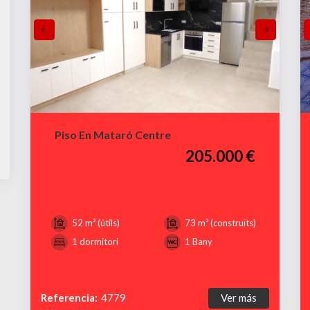
Piso En Mataró Centre
205.000 €
52 m² (útils)
73 m² (construïts)
1 dormitori
1 Bany
Referencia:
4779
Ver más