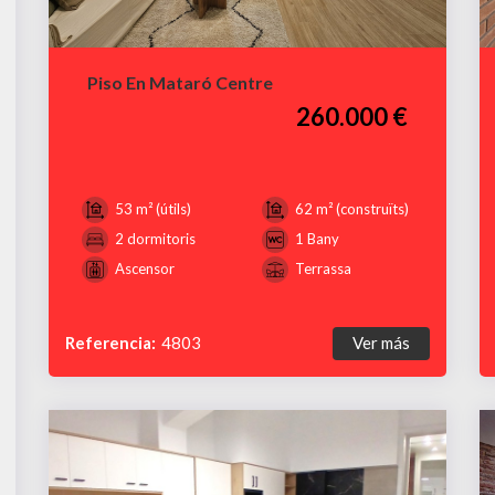
Piso En Mataró Centre
260.000 €
53 m² (útils)
62 m² (construïts)
2 dormitoris
1 Bany
Ascensor
Terrassa
Referencia:
4803
Ver más