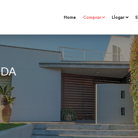
Home
Comprar
Llogar
S
Locals En Venda
Habitatges
Parking En Venda
Locals
NDA
Habitages En Venda
Places D'apa