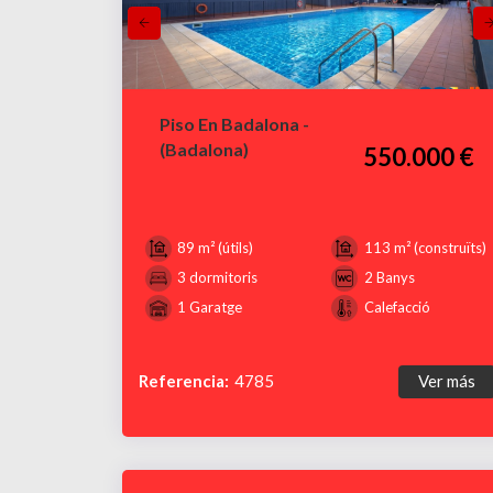
Piso En Badalona -
(Badalona)
550.000 €
89 m² (útils)
113 m² (construïts)
3 dormitoris
2 Banys
1 Garatge
Calefacció
Referencia:
4785
Ver más